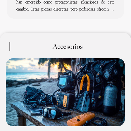
han emergido como protagonistas silenciosos de este
cambio. Estas piezas discretas pero poderosas ofrecen un
equilibrio perfecto entre elegancia y simplicidad, elevando
sin esfuerzo el estilo personal de quien las porta. La clave
de su impacto radica en su capacidad para complementar
sin sobrecargar, enriqueciendo la vestimenta sin competir
con ella. Este enfoque sutil de la moda se ha convertido en
Accesorios
un favorito para aquellos que buscan transmitir
sofisticación con un toque...