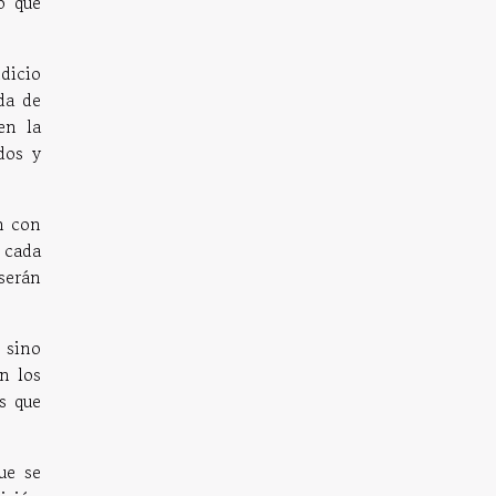
o que
dicio
da de
en la
dos y
n con
 cada
serán
 sino
n los
s que
ue se