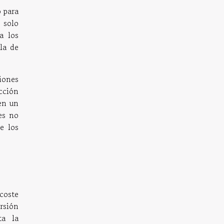
 para
 solo
a los
la de
iones
cción
en un
es no
e los
coste
rsión
ta la