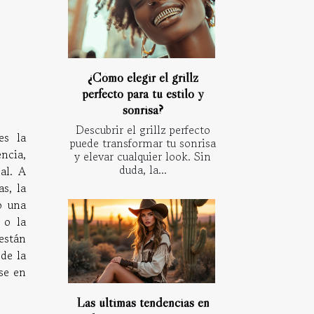
¿Cómo elegir el grillz
perfecto para tu estilo y
sonrisa?
Descubrir el grillz perfecto
es la
puede transformar tu sonrisa
encia,
y elevar cualquier look. Sin
duda, la...
al. A
s, la
o una
 o la
están
de la
se en
Las últimas tendencias en