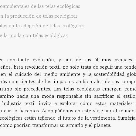
oambientales de las telas ecológicas
n la producción de telas ecológicas
ulos en la adopción de telas ecológicas
de la moda con telas ecológicas
en constante evolución, y uno de sus últimos avances 
eños. Esta revolución textil no solo trata de seguir una tend
s en el cuidado del medio ambiente y la sostenibilidad glob
ás conscientes de los impactos ambientales de sus compra
itmo sin precedentes. Las telas ecológicas emergen com
amino hacia una moda responsable sin sacrificar el estilo
industria textil invita a explorar cómo estos materiales 
en que lo hacemos. Acompáñenos en este viaje por el mundo 
cológicas están tejiendo el futuro de la vestimenta. Sumérja
 cómo podrían transformar su armario y el planeta.