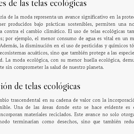
s de las telas ecológicas
tria de la moda representa un avance significativo en la prot
ser producidos bajo prácticas sostenibles, permiten una no
a contra el cambio climático. El uso de telas ecológicas ta
os; por ejemplo, el menor consumo de agua es vital en un 
Además, la disminución en el uso de pesticidas y químicos tó
s ecosistemas acuáticos, sino que también protege a las especi
dad. La moda ecológica, con su menor huella ecológica, demu
te sin comprometer la salud de nuestro planeta.
ión de telas ecológicas
mbio trascendental en su cadena de valor con la incorporaci
tenible. Una de las áreas donde esto se hace evidente es 
incorporan materiales reciclados. Este avance no solo otorg
modo terminarían como desechos, sino que también redu