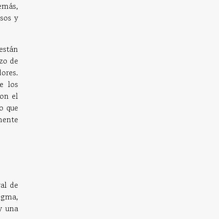
emás,
esos y
 están
zo de
ores.
e los
Con el
o que
mente
al de
igma,
y una