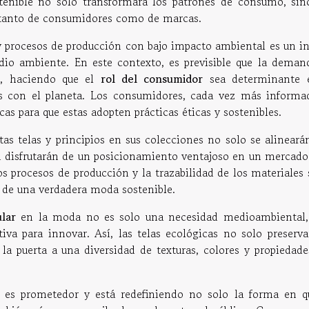
tenible no solo transformará los patrones de consumo, sin
tanto de consumidores como de marcas.
 y procesos de producción con bajo impacto ambiental es un in
io ambiente. En este contexto, es previsible que la deman
e, haciendo que el
rol del consumidor
sea determinante 
as con el planeta. Los consumidores, cada vez más informa
cas para que estas adopten prácticas éticas y sostenibles.
as telas y principios en sus colecciones no solo se alineará
én disfrutarán de un posicionamiento ventajoso en un mercado
s procesos de producción y la trazabilidad de los materiales 
s de una verdadera moda sostenible.
lar
en la moda no es solo una necesidad medioambiental,
va para innovar. Así, las telas ecológicas no solo preserva
la puerta a una diversidad de texturas, colores y propiedade
s es prometedor y está redefiniendo no solo la forma en q