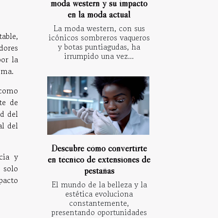
moda western y su impacto
en la moda actual
La moda western, con sus
able,
icónicos sombreros vaqueros
y botas puntiagudas, ha
dores
irrumpido una vez...
or la
ema.
 como
te de
d del
al del
Descubre cómo convertirte
cia y
en técnico de extensiones de
 solo
pestañas
pacto
El mundo de la belleza y la
estética evoluciona
constantemente,
presentando oportunidades