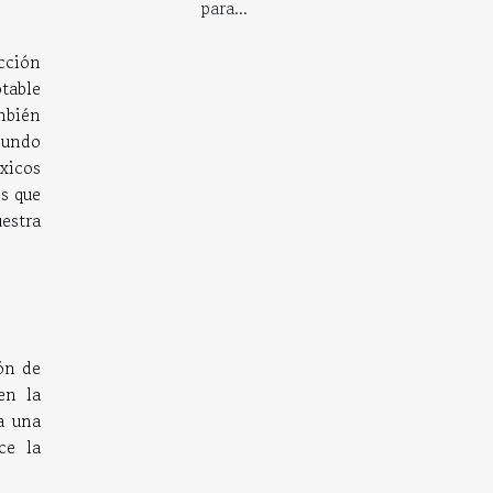
para...
ección
table
mbién
mundo
xicos
es que
estra
ón de
en la
a una
ce la