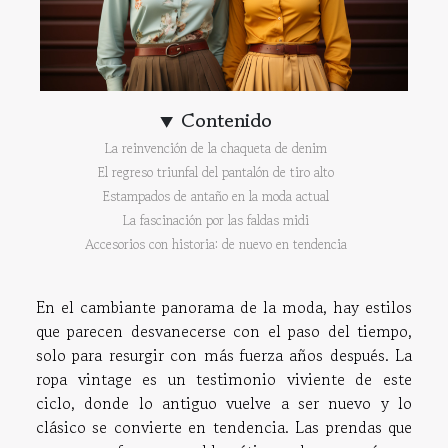
Contenido
La reinvención de la chaqueta de denim
El regreso triunfal del pantalón de tiro alto
Estampados de antaño en la moda actual
La fascinación por las faldas midi
Accesorios con historia: de nuevo en tendencia
En el cambiante panorama de la moda, hay estilos
que parecen desvanecerse con el paso del tiempo,
solo para resurgir con más fuerza años después. La
ropa vintage es un testimonio viviente de este
ciclo, donde lo antiguo vuelve a ser nuevo y lo
clásico se convierte en tendencia. Las prendas que